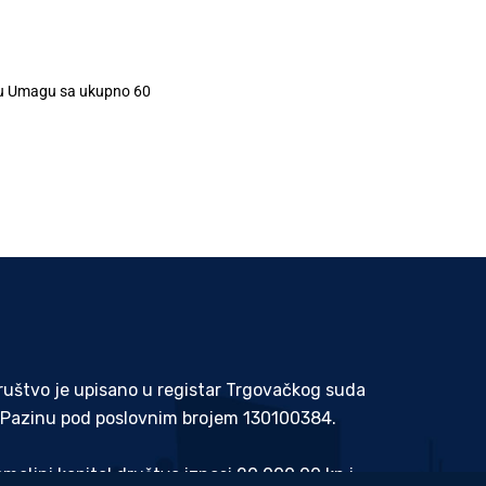
e u Umagu sa ukupno 60
ruštvo je upisano u registar Trgovačkog suda
 Pazinu pod poslovnim brojem 130100384.
emeljni kapital društva iznosi 20.000,00 kn i