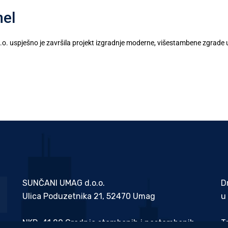
nel
o. uspješno je završila projekt izgradnje moderne, višestambene zgrad
SUNČANI UMAG d.o.o.
D
Ulica Poduzetnika 21, 52470 Umag
u
NKD: 41.20 Gradnja stambenih i nestambenih
T