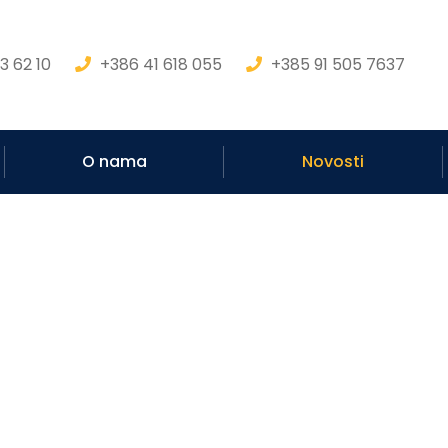
3 62 10
+386 41 618 055
+385 91 505 7637
O nama
Novosti