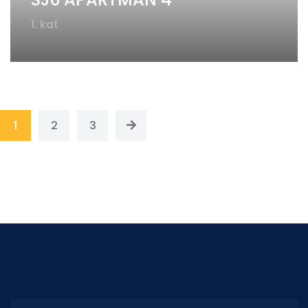
1. kat
1
2
3