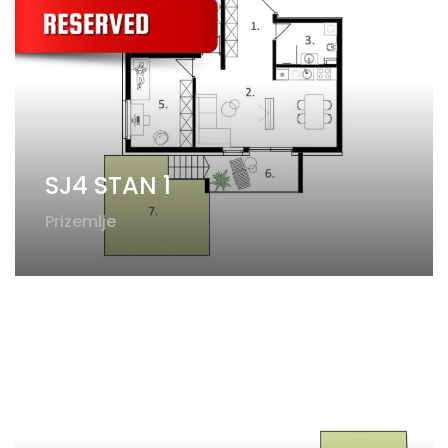
SJ4 STAN 1
Prizemlje